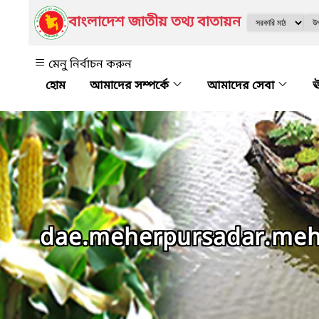
বাংলাদেশ জাতীয় তথ্য বাতায়ন
মেনু নির্বাচন করুন
আমাদের সম্পর্কে
আমাদের সেবা
ঊ
dae.meherpursadar.meh