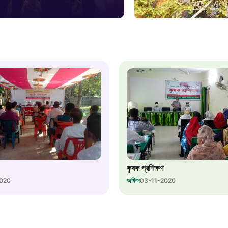
১০৯
শিশু সহায
১৬১
বাংলাদেশ ক
০১৯
মাদকদ্রব্য 
কৃষক প্রশিক্ষণ
১৬১
অফিস
2020
03-11-2020
জরুরী অভ্