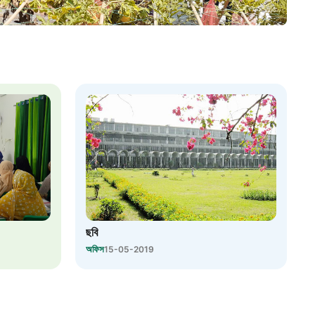
৮
়তা লাইন
০৯
র্মচারী কল্যাণ বোর্ড হটলাইন
০৮৮৮৮৮৮৮
নিয়ন্ত্রণ হটলাইন
ছবি
১৩
অফিস
15-05-2019
যন্তরীণ নৌ-পরিবহন হটলাইন