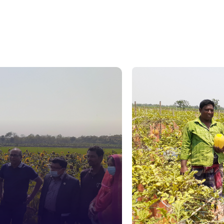
১০৯
নারী ও শিশ
১০৬
দুদক
১০২
দুর্যোগের 
১৬১
স্মার্ট ভূমি