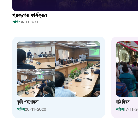
প্রকল্পের কার্যক্রম
অফিস
০৯-১২-২০২১
কৃষি প্রণোদনা
মাঠ দিবস
অফিস
অফিস
26-11-2020
17-11-