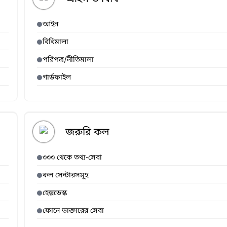
আইন
বিধিমালা
পরিপত্র/নীতিমালা
গার্ডফাইল
জরুরি কল
৩৩৩ থেকে তথ্য-সেবা
কল সেন্টারসমূহ
হেল্পডেস্ক
ফোনে ডাক্তারের সেবা