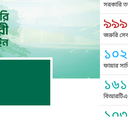
সরকারি তথ
৯৯৯
জরুরি সেব
১০২
ফায়ার সার
১৬১
বিআরটিএ স
১০৩
সুপ্রীম কোর