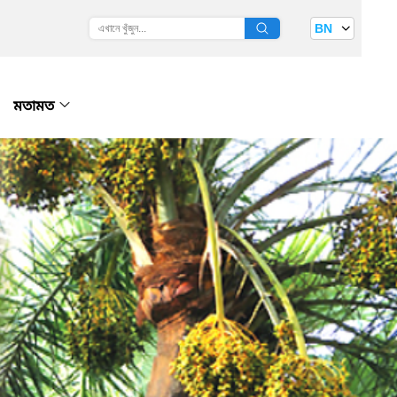
BN
মতামত