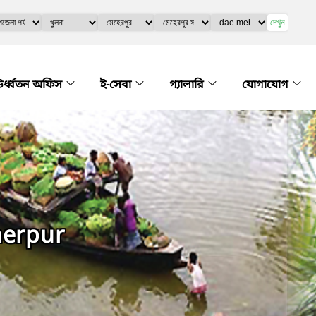
দেখুন
র্ধ্বতন অফিস
ই-সেবা
গ্যালারি
যোগাযোগ
erpur