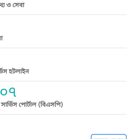
্য ও সেবা
া
্ভিস হটলাইন
০৭
ার্ভিস পোর্টাল (বিএসপি)
্ট হেল্পলাইন