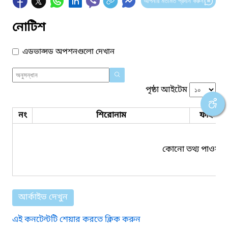
আপনার মতামত প্রদান করুন
নোটিশ
এডভান্সড অপশনগুলো দেখান
পৃষ্ঠা আইটেম
নং
শিরোনাম
ফাইল সম
কোনো তথ্য পাওয়া য
আর্কাইভ দেখুন
এই কনটেন্টটি শেয়ার করতে ক্লিক করুন